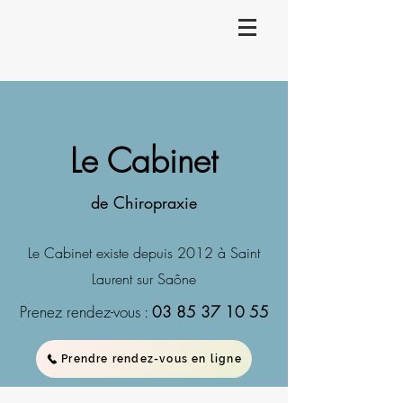
Le Cabinet
de Chiropraxie
Le Cabinet existe depuis 2012 à Saint
Laurent sur Saône
Prenez rendez-vous :
03 85 37 10 55
Prendre rendez-vous en ligne