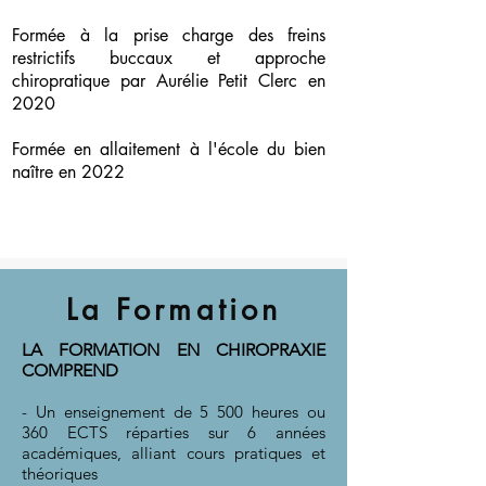
Formée à la prise charge des freins
restrictifs buccaux et approche
chiropratique par Aurélie Petit Clerc en
2020
Formée en allaitement à l'école du bien
naître en 2022
La Formation
LA FORMATION EN CHIROPRAXIE
COMPREND
- Un enseignement de 5 500 heures ou
360 ECTS réparties sur 6 années
académiques, alliant cours pratiques et
théoriques