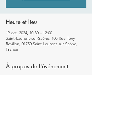
Heure et lieu
19 oct. 2024, 10:30 – 12:00
Saint-Laurent-sur-Saône, 105 Rue Tony
Révillon, 01750 Saint-Laurent-sur-Saône,
France
À propos de l'événement
Nous examinerons la structure et la 
fonction des muscles fessiers.
L'importance de les renforcer pour la santé
La problématique du syndrome des fesses 
moles
Le renforcement des fessiers pour 
améliorer les performances et prévenir les 
blessures
Techniques pour activer les fessiers et 