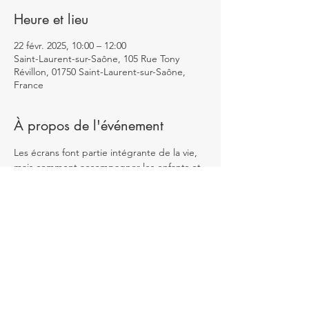
Heure et lieu
22 févr. 2025, 10:00 – 12:00
Saint-Laurent-sur-Saône, 105 Rue Tony
Révillon, 01750 Saint-Laurent-sur-Saône,
France
À propos de l'événement
Les écrans font partie intégrante de la vie, 
mais comment accompagner les enfants et 
les adolescents pour qu'ils en fassent "bon 
usage" ? Lors de cette conférence, nous 
décrypterons les effets des outils 
numériques sur leur bien-être, 
apprendrons à repérer les signes d'une 
problématique de consommation, et 
découvrirons des stratégies concrètes pour 
instaurer un équilibre sain en famille. 
Rejoignez-nous pour comprendre et 