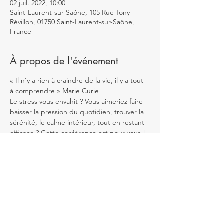
02 juil. 2022, 10:00
Saint-Laurent-sur-Saône, 105 Rue Tony
Révillon, 01750 Saint-Laurent-sur-Saône,
France
À propos de l'événement
« Il n’y a rien à craindre de la vie, il y a tout 
à comprendre » Marie Curie
Le stress vous envahit ? Vous aimeriez faire 
baisser la pression du quotidien, trouver la
sérénité, le calme intérieur, tout en restant 
efficace ? Cette conférence est pour vous !
Cette conférence vous expliquera 
comment ne plus être la proie du stress ! 
Face au culte de la
performance, de la compétition et de la 
perfection, le stress délétère s’infiltre dans 
nos vies. Cette
conférence vous permettra de bien 
comprendre les différents mécanismes du 