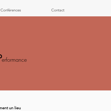
Conférences
Contact
P
erformance
ment un lieu