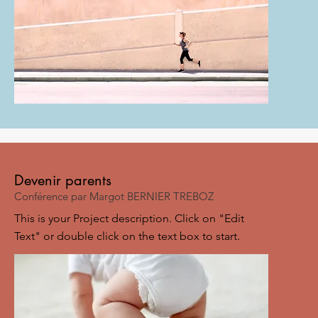
Devenir parents
Conférence par Margot BERNIER TREBOZ
This is your Project description. Click on "Edit
Text" or double click on the text box to start.